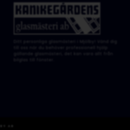
Ditt personliga glasmästeri i Mjölby! Vänd dig
till oss när du behöver professionell hjälp
gällande glasmästeri, det kan vara allt från
bilglas till fönster.
BY AB