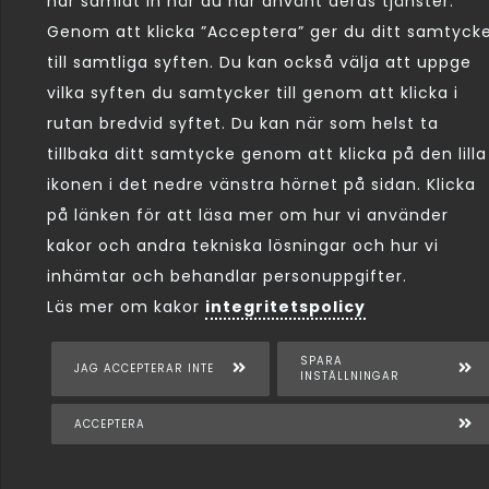
har samlat in när du har använt deras tjänster.
lösningsorienterad. En fördel är arbetslivserfare
Genom att klicka ”Acceptera” ger du ditt samtyck
är B-körkort
till samtliga syften. Du kan också välja att uppge
vilka syften du samtycker till genom att klicka i
Vi tar emot ansökan via e-post kanikegardens
rutan bredvid syftet. Du kan när som helst ta
tillbaka ditt samtycke genom att klicka på den lilla
ikonen i det nedre vänstra hörnet på sidan. Klicka
på länken för att läsa mer om hur vi använder
kakor och andra tekniska lösningar och hur vi
inhämtar och behandlar personuppgifter.
Det kan vara svårt att veta exakt hur m
Läs mer om kakor
integritetspolicy
SPARA
JAG ACCEPTERAR INTE
INSTÄLLNINGAR
ACCEPTERA