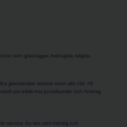
SS
nster som glasväggar, bastuglas, bilglas,
a glastekniker arbetar inom alla fält. På
är också ute både hos privatkunder och företag
 för service. Du ska vara händig och