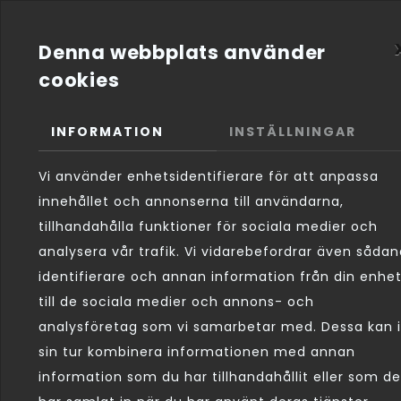
HEM
OM OSS
TJ
Denna webbplats använder
cookies
Om oss
INFORMATION
INSTÄLLNINGAR
Vi är ett glasmästeri med verkstad och kundmot
Vi använder enhetsidentifierare för att anpassa
Kanikegårdens Glasmästeri är ett anrikt glasmäst
innehållet och annonserna till användarna,
glasreparationer, isolerglas, speglar, glasräcken,
tillhandahålla funktioner för sociala medier och
Om tjänsten
analysera vår trafik. Vi vidarebefordrar även såda
I ditt arbete kommer du ha kundkontakter och lös
identifierare och annan information från din enhe
verkstan byter vi bilrutor, lagar stenskott, skä
till de sociala medier och annons- och
och arbetar på plats med allt inom glas.
analysföretag som vi samarbetar med. Dessa kan i
sin tur kombinera informationen med annan
Dina kvalifikationer
information som du har tillhandahållit eller som de
Vi uppskattar hantverksskicklighet, initiativförm