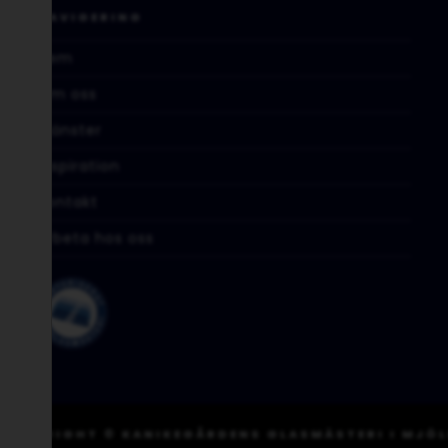
NAVIGERING
Hem
Om oss
Tjänster
Inspiration
Kontakt
Arbeta hos oss
 COPYRIGHT © KANIKEGÅRDENS GLASMÄSTERI I MJÖL